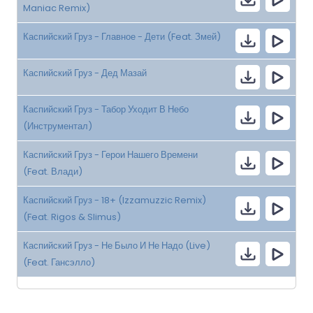
Maniac Remix)
Каспийский Груз - Главное - Дети (Feat. Змей)
Каспийский Груз - Дед Мазай
Каспийский Груз - Табор Уходит В Небо
(Инструментал)
Каспийский Груз - Герои Нашего Времени
(Feat. Влади)
Каспийский Груз - 18+ (Izzamuzzic Remix)
(Feat. Rigos & Slimus)
Каспийский Груз - Не Было И Не Надо (Live)
(Feat. Гансэлло)