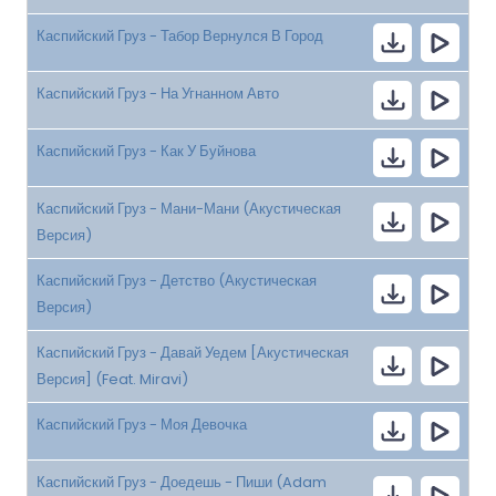
Каспийский Груз - Табор Вернулся В Город
Каспийский Груз - На Угнанном Авто
Каспийский Груз - Как У Буйнова
Каспийский Груз - Мани-Мани (Акустическая
Версия)
Каспийский Груз - Детство (Акустическая
Версия)
Каспийский Груз - Давай Уедем [Акустическая
Версия] (Feat. Miravi)
Каспийский Груз - Моя Девочка
Каспийский Груз - Доедешь - Пиши (Adam