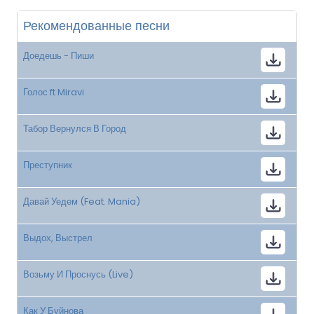
Рекомендованные песни
Доедешь - Пиши
Голос ft Miravi
Табор Вернулся В Город
Преступник
Давай Уедем (Feat. Mania)
Выдох, Выстрел
Возьму И Проснусь (Live)
Как У Буйнова