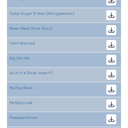
Табор Уходит В Небо (Инструментал)
Мани-Мани (Feat. Весъ)
I Ain't Worried
Big City Life
Do It To It (Feat. Sean P)
Не Ищи Меня
Не Відпускай
Ромашки Белые