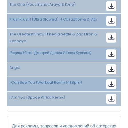
The One (Feat. Bishat Araya & Kxne)
Krushkrush! (Ultra Slowed) Ft Cxrruption & Dj Agi
The Greatest Show Ft Keala Settle & Zac Efron &
Zendaya
Родина (Feat. Дмитрий Дюжев И Гоша Куценко)
Angst
I Can See You (Workout Remix 141 Bpm)
I Am You (Space Afrika Remix)
Для рекламы, запросов и уведомлений об авторских